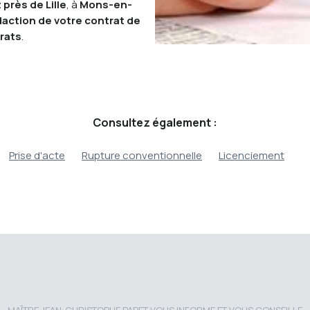
 près de Lille
, à
Mons-en-
daction de votre contrat de
rats
.
Consultez également :
Prise d'acte
Rupture conventionnelle
Licenciement
MAÎTRE JEAN-CHRISTOPHE PAPET VOUS INFORME ET VOUS CONSEILLE