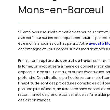
Mons-en-Barœul
Si l'employeur souhaite modifier la teneur du contrat, i
avis extérieur sur les conséquences induites par cett
être moins anodines qu'il n'y parait. Votre
avocat à M
accompagne et vous conseil sur les modifications à a
Enfin, si une
rupture du contrat de travail
est envisa
la forme, un avocat sera à même de conseiller son clie
dispose, sur ce qui lui est du, et sur les éventuelles i
prétendre. Des situations particulières comme le lice
l'
inaptitude
sont des procédures complexes où il peut ê
position plus délicate, de faire face sans conseil extéri
recommandé de prendre conseil et de se faire aider p
ces circonstances.