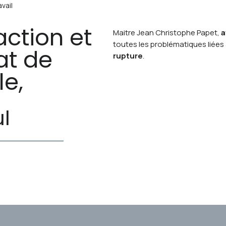
vail
ction et
Maitre Jean Christophe Papet,
a
toutes les problématiques liées
at de
rupture
.
le,
l