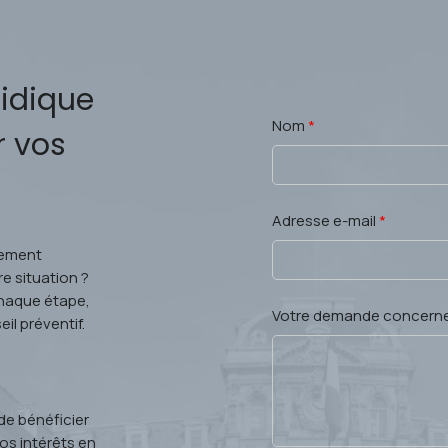
idique
Nom
*
r vos
Adresse e-mail
*
nnement
e situation ?
haque étape,
Votre demande concern
il préventif.
de bénéficier
s intérêts en