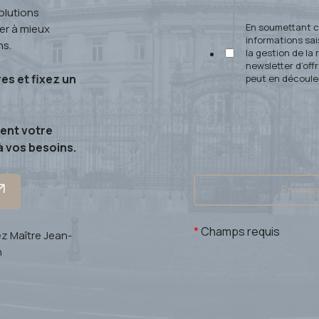
olutions
En soumettant ce
er à mieux
informations sai
ns.
la gestion de la
newsletter d’off
es et fixez un
peut en découler
ment votre
à vos besoins.
*
Champs requis
z Maître Jean-
n