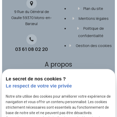
Plan du site
9 Rue du Général de
Gaulle
59370 Mons-en-
Mentions légales
Barœul
Politique de
confidentialité
Gestion des cookies
03 61 08 02 20
A propos
Le secret de nos cookies ?
Maître Jean-Christophe PAPET, avocat à Lille
Le respect de votre vie privée
et Marcq-en-Barœul, vous accompagne en
droit du travail et vous représente devant
Notre site utilise des cookies pour améliorer votre expérience de
les Prud’hommes et la Cour d’appel. Il
navigation et vous offrir un contenu personnalisé. Les cookies
strictement nécessaires sont essentiels au fonctionnement de
propose une convention d’honoraires
base de notre site et ne peuvent pas être désactivés.
adaptée après un premier rendez-vous.